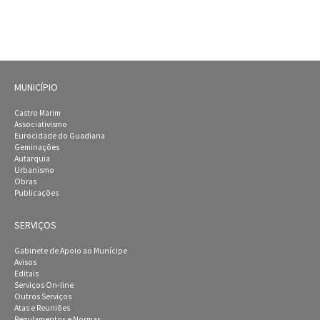
MUNICÍPIO
Castro Marim
Associativismo
Eurocidade do Guadiana
Geminações
Autarquia
Urbanismo
Obras
Publicações
SERVIÇOS
Gabinete de Apoio ao Munícipe
Avisos
Editais
Serviços On-line
Outros Serviços
Atas e Reuniões
Regulamentos e Normas