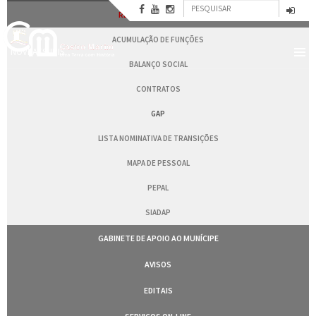
Formulário
Passar
RECURSOS HUMANOS
para
Pesquisar
de
o
ACUMULAÇÃO DE FUNÇÕES
conteúdo
pesquisa
NOVBAESURIS
principal
BALANÇO SOCIAL
CONTRATOS
GAP
LISTA NOMINATIVA DE TRANSIÇÕES
MAPA DE PESSOAL
PEPAL
SIADAP
GABINETE DE APOIO AO MUNÍCIPE
AVISOS
EDITAIS