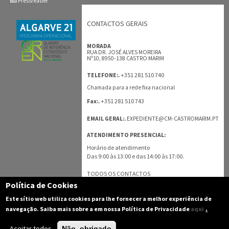
Pressreader
CONTACTOS GERAIS
MORADA
RUA DR. JOSÉ ALVES MOREIRA
Nº10, 8950-138 CASTRO MARIM
+351 281 510 740
TELEFONE:.
Chamada para a rede fixa nacional
+351 281 510 743
Fax:.
EMAIL GERAL:.
EXPEDIENTE@CM-CASTROMARIM.PT
ATENDIMENTO PRESENCIAL:
Horário de atendimento
Das 9:00 às 13:00 e das 14:00 às 17:00.
TODOS OS CONTACTOS
Política de Cookies
Este sítio web utiliza cookies para lhe fornecer a melhor experiência de
.
navegação. Saiba mais sobre a em nossa Política de Privacidade
aqui
Aceitar todos
Não, obrigado