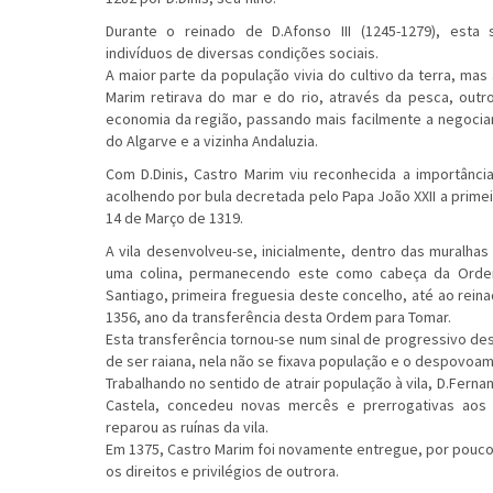
Durante o reinado de D.Afonso III (1245-1279), esta 
indivíduos de diversas condições sociais.
A maior parte da população vivia do cultivo da terra, mas
Marim retirava do mar e do rio, através da pesca, outr
economia da região, passando mais facilmente a negocia
do Algarve e a vizinha Andaluzia.
Com D.Dinis, Castro Marim viu reconhecida a importância
acolhendo por bula decretada pelo Papa João XXII a prime
14 de Março de 1319.
A vila desenvolveu-se, inicialmente, dentro das muralhas
uma colina, permanecendo este como cabeça da Ordem
Santiago, primeira freguesia deste concelho, até ao reina
1356, ano da transferência desta Ordem para Tomar.
Esta transferência tornou-se num sinal de progressivo des
de ser raiana, nela não se fixava população e o despovoa
Trabalhando no sentido de atrair população à vila, D.Fern
Castela, concedeu novas mercês e prerrogativas aos 
reparou as ruínas da vila.
Em 1375, Castro Marim foi novamente entregue, por pouc
os direitos e privilégios de outrora.