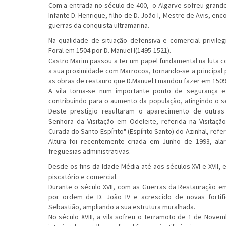
Com a entrada no século de 400, o Algarve sofreu grande
Infante D. Henrique, filho de D. João I, Mestre de Avis, en
guerras da conquista ultramarina.
Na qualidade de situação defensiva e comercial privileg
Foral em 1504 por D. Manuel I(1495-1521).
Castro Marim passou a ter um papel fundamental na luta c
a sua proximidade com Marrocos, tornando-se a principal 
as obras de restauro que D.Manuel I mandou fazer em 1509
A vila torna-se num importante ponto de segurança e 
contribuindo para o aumento da população, atingindo o s
Deste prestígio resultaram o aparecimento de outra
Senhora da Visitação em Odeleite, referida na Visitaçã
Curada do Santo Espírito" (Espírito Santo) do Azinhal, ref
Altura foi recentemente criada em Junho de 1993, ala
freguesias administrativas.
Desde os fins da Idade Média até aos séculos XVI e XVII, e
piscatório e comercial.
Durante o século XVII, com as Guerras da Restauração em
por ordem de D. João IV e acrescido de novas forti
Sebastião, ampliando a sua estrutura muralhada.
No século XVIII, a vila sofreu o terramoto de 1 de Nove