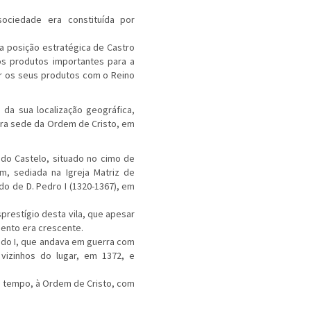
sociedade era constituída por
 a posição estratégica de Castro
os produtos importantes para a
r os seus produtos com o Reino
 da sua localização geográfica,
ira sede da Ordem de Cristo, em
 do Castelo, situado no cimo de
, sediada na Igreja Matriz de
do de D. Pedro I (1320-1367), em
prestígio desta vila, que apesar
mento era crescente.
ando I, que andava em guerra com
vizinhos do lugar, em 1372, e
o tempo, à Ordem de Cristo, com