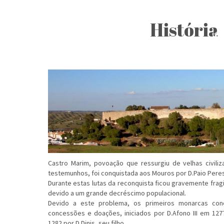
História
Castro Marim, povoação que ressurgiu de velhas civili
testemunhos, foi conquistada aos Mouros por D.Paio Peres
Durante estas lutas da reconquista ficou gravemente frag
devido a um grande decréscimo populacional.
Devido a este problema, os primeiros monarcas conce
concessões e doações, iniciados por D.Afono III em 12
1282 por D.Dinis, seu filho.