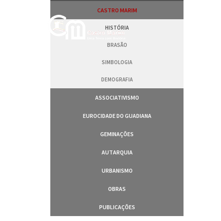
Passar
CASTRO MARIM
para
o
HISTÓRIA
conteúdo
principal
BRASÃO
SIMBOLOGIA
DEMOGRAFIA
ASSOCIATIVISMO
EUROCIDADE DO GUADIANA
GEMINAÇÕES
AUTARQUIA
URBANISMO
OBRAS
PUBLICAÇÕES