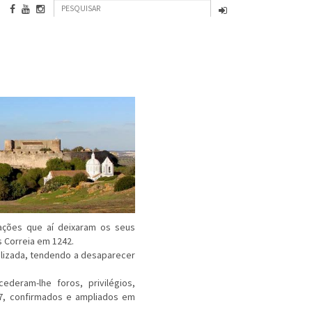
Formulário
Pesquisar
de
INFORMAÇÃO INSTITUCIONAL
CONTACTOS
pesquisa
zações que aí deixaram os seus
 Correia em 1242.
ilizada, tendendo a desaparecer
deram-lhe foros, privilégios,
77, confirmados e ampliados em