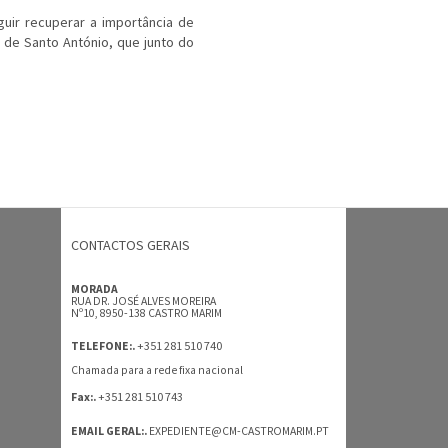
uir recuperar a importância de
 de Santo António, que junto do
CONTACTOS GERAIS
MORADA
RUA DR. JOSÉ ALVES MOREIRA
Nº10, 8950-138 CASTRO MARIM
+351 281 510 740
TELEFONE:.
Chamada para a rede fixa nacional
+351 281 510 743
Fax:.
EMAIL GERAL:.
EXPEDIENTE@CM-CASTROMARIM.PT