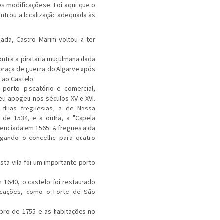
s modificaçõese. Foi aqui que o
controu a localização adequada às
iada, Castro Marim voltou a ter
ontra a pirataria muçulmana dada
praça de guerra do Algarve após
 ao Castelo.
porto piscatório e comercial,
eu apogeu nos séculos XV e XVI.
s duas freguesias, a de Nossa
o de 1534, e a outra, a "Capela
erenciada em 1565. A freguesia da
rgando o concelho para quatro
sta vila foi um importante porto
 1640, o castelo foi restaurado
ficações, como o Forte de São
mbro de 1755 e as habitações no