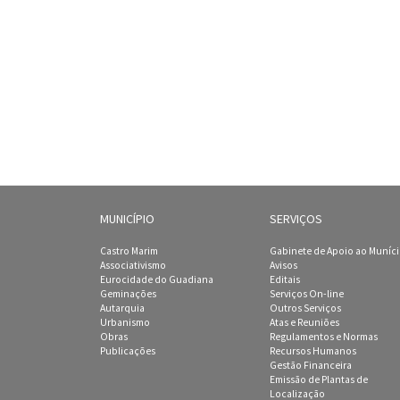
MUNICÍPIO
SERVIÇOS
Castro Marim
Gabinete de Apoio ao Muníc
Associativismo
Avisos
Eurocidade do Guadiana
Editais
Geminações
Serviços On-line
Autarquia
Outros Serviços
Urbanismo
Atas e Reuniões
Obras
Regulamentos e Normas
Publicações
Recursos Humanos
Gestão Financeira
Emissão de Plantas de
Localização