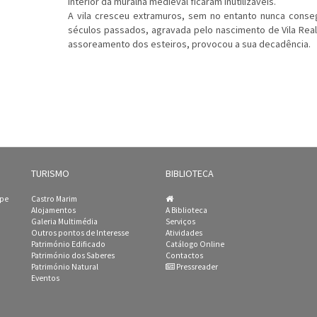
interior da muralha medieval ficaram inutilizáveis.
A vila cresceu extramuros, sem no entanto nunca conseg
séculos passados, agravada pelo nascimento de Vila Real
assoreamento dos esteiros, provocou a sua decadência.
TURISMO
BIBLIOTECA
ipe
Castro Marim
Alojamentos
A Biblioteca
Galeria Multimédia
Serviços
Outros pontos de Interesse
Atividades
Património Edificado
Catálogo Online
Património dos Saberes
Contactos
Património Natural
Pressreader
Eventos