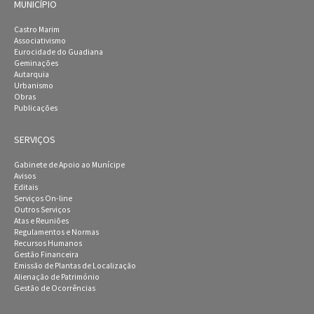
MUNICÍPIO
Castro Marim
Associativismo
Eurocidade do Guadiana
Geminações
Autarquia
Urbanismo
Obras
Publicações
SERVIÇOS
Gabinete de Apoio ao Munícipe
Avisos
Editais
Serviços On-line
Outros Serviços
Atas e Reuniões
Regulamentos e Normas
Recursos Humanos
Gestão Financeira
Emissão de Plantas de Localização
Alienação de Património
Gestão de Ocorrências