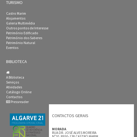
TURISMO
Castro Marim
Alojamentos
Galeria Multimédia
Outros pontos de Interesse
Património Edificado
Património dos Saberes
Património Natural
Eventos
BIBLIOTECA
A Biblioteca
Serviços
Atividades
Catálogo Online
Contactos
Pressreader
CONTACTOS GERAIS
MORADA
RUA DR. JOSÉ ALVES MOREIRA
Nº10, 8950-138 CASTRO MARIM