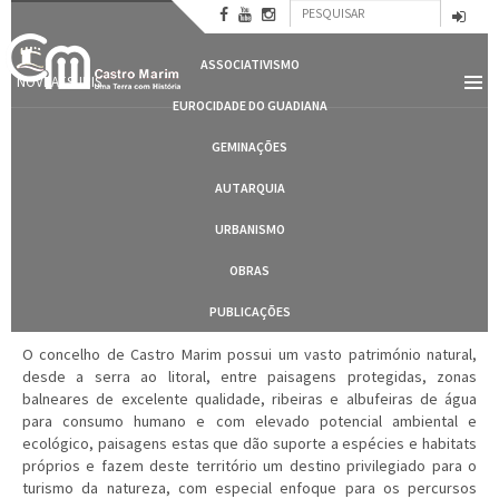
Formulário
Passar
CASTRO MARIM
para
Pesquisar
de
o
ASSOCIATIVISMO
conteúdo
pesquisa
NOVBAESURIS
principal
EUROCIDADE DO GUADIANA
GEMINAÇÕES
AUTARQUIA
URBANISMO
OBRAS
PUBLICAÇÕES
O concelho de Castro Marim possui um vasto património natural,
desde a serra ao litoral, entre paisagens protegidas, zonas
balneares de excelente qualidade, ribeiras e albufeiras de água
para consumo humano e com elevado potencial ambiental e
ecológico, paisagens estas que dão suporte a espécies e habitats
próprios e fazem deste território um destino privilegiado para o
turismo da natureza, com especial enfoque para os percursos