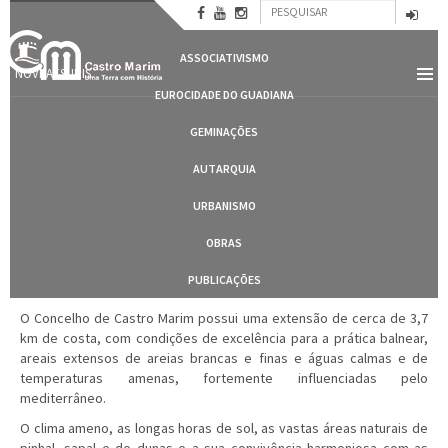
Formulário
Passar
CASTRO MARIM
para
Pesquisar
de
o
ASSOCIATIVISMO
conteúdo
pesquisa
NOVBAESURIS
principal
EUROCIDADE DO GUADIANA
GEMINAÇÕES
AUTARQUIA
URBANISMO
OBRAS
PUBLICAÇÕES
O Concelho de Castro Marim possui uma extensão de cerca de 3,7
km de costa, com condições de excelência para a prática balnear,
areais extensos de areias brancas e finas e águas calmas e de
temperaturas amenas, fortemente influenciadas pelo
mediterrâneo.
O clima ameno, as longas horas de sol, as vastas áreas naturais de