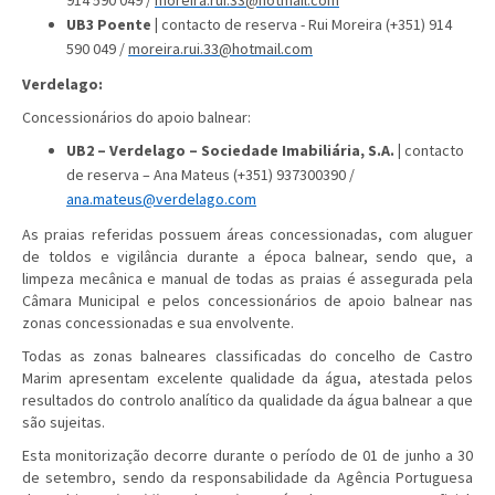
UB3 Poente |
contacto de reserva
-
Rui Moreira (+351) 914
590 049 /
moreira.rui.33@hotmail.com
Verdelago:
Concessionários do apoio balnear:
UB2 – Verdelago – Sociedade Imabiliária, S.A. |
contacto
de reserva – Ana Mateus (+351) 937300390 /
ana.mateus@verdelago.com
As praias referidas possuem áreas concessionadas, com aluguer
de toldos e vigilância durante a época balnear, sendo que, a
limpeza mecânica e manual de todas as praias é assegurada pela
Câmara Municipal e pelos concessionários de apoio balnear nas
zonas concessionadas e sua envolvente.
Todas as zonas balneares classificadas do concelho de Castro
Marim apresentam excelente qualidade da água, atestada pelos
resultados do controlo analítico da qualidade da água balnear a que
são sujeitas.
Esta monitorização decorre durante o período de 01 de junho a 30
de setembro, sendo da responsabilidade da Agência Portuguesa