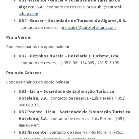
Algarve, S.A. |
contacto de reserva:
praia.ub3@eurotel-
altura.com
UB4 - Gracer – Sociedade de Turismo do Algarve, S.A.
|
contacto de reserva:
praia.ub3@eurotel-altura.com
Praia Verde:
Concessionários do apoio balnear:
UB2 - Pézinhos N’Areia – Hotelaria e Turismo, Lda.
|
contacto de reserva: (+351) 961 324 065 / 281 513 195
Praia do Cabeço:
Concessionários do apoio balnear:
UB1 - Lícia – Sociedade de Exploração Turística
Hoteleira, S.A. |
contacto de reserva
- Luís Pereira (+351)
966 069 971
UB2 Poente -
Lícia – Sociedade de Exploração Turística
Hoteleira, S.A. |
contacto de reserva
- Luís Pereira (+351)
966 069 971
UB2 Nascente |
contacto de reserva
-
Rui Moreira (+351)
914 590 049 /
moreira.rui.33@hotmail.com