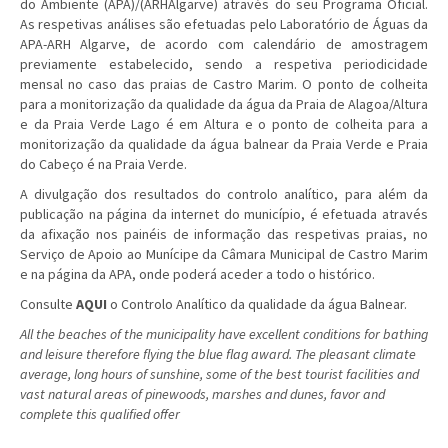
do Ambiente (APA)/(ARHAlgarve) através do seu Programa Oficial.
As respetivas análises são efetuadas pelo Laboratório de Águas da
APA-ARH Algarve, de acordo com calendário de amostragem
previamente estabelecido, sendo a respetiva periodicidade
mensal no caso das praias de Castro Marim. O ponto de colheita
para a monitorização da qualidade da água da Praia de Alagoa/Altura
e da Praia Verde Lago é em Altura e o ponto de colheita para a
monitorização da qualidade da água balnear da Praia Verde e Praia
do Cabeço é na Praia Verde.
A divulgação dos resultados do controlo analítico, para além da
publicação na página da internet do município, é efetuada através
da afixação nos painéis de informação das respetivas praias, no
Serviço de Apoio ao Munícipe da Câmara Municipal de Castro Marim
e na página da APA, onde poderá aceder a todo o histórico.
Consulte
AQUI
o Controlo Analítico da qualidade da água Balnear.
All the beaches of the municipality have excellent conditions for bathing
and leisure therefore flying the blue flag award. The pleasant climate
average, long hours of sunshine, some of the best tourist facilities and
vast natural areas of pinewoods, marshes and dunes, favor and
complete this qualified offer