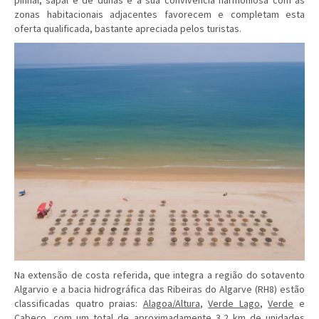
pinhal, sapal e de dunas e a sua convivência harmoniosa com as
zonas habitacionais adjacentes favorecem e completam esta
oferta qualificada, bastante apreciada pelos turistas.
Na extensão de costa referida, que integra a região do sotavento
Algarvio e a bacia hidrográfica das Ribeiras do Algarve (RH8) estão
classificadas quatro praias:
Alagoa/Altura
,
Verde Lago
,
Verde
e
Cabeço
, com um total de aproximadamente 3,2 km de unidades