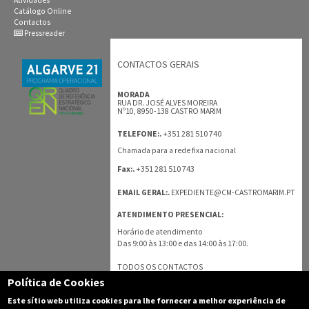
Catálogo Online
Contactos
Pressreader
CONTACTOS GERAIS
MORADA
RUA DR. JOSÉ ALVES MOREIRA
Nº10, 8950-138 CASTRO MARIM
+351 281 510 740
TELEFONE:.
Chamada para a rede fixa nacional
+351 281 510 743
Fax:.
EMAIL GERAL:.
EXPEDIENTE@CM-CASTROMARIM.PT
ATENDIMENTO PRESENCIAL:
Horário de atendimento
Das 9:00 às 13:00 e das 14:00 às 17:00.
TODOS OS CONTACTOS
Política de Cookies
Este sítio web utiliza cookies para lhe fornecer a melhor experiência de