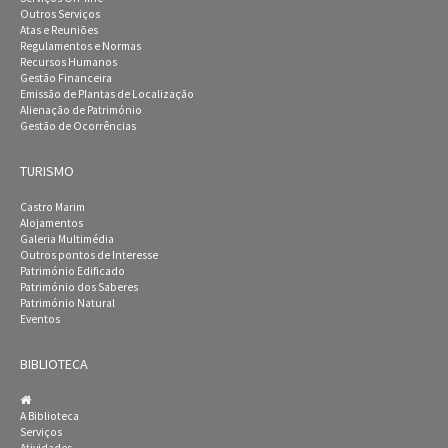
Outros Serviços
Atas e Reuniões
Regulamentos e Normas
Recursos Humanos
Gestão Financeira
Emissão de Plantas de Localização
Alienação de Património
Gestão de Ocorrências
TURISMO
Castro Marim
Alojamentos
Galeria Multimédia
Outros pontos de Interesse
Património Edificado
Património dos Saberes
Património Natural
Eventos
BIBLIOTECA
A Biblioteca
Serviços
Atividades