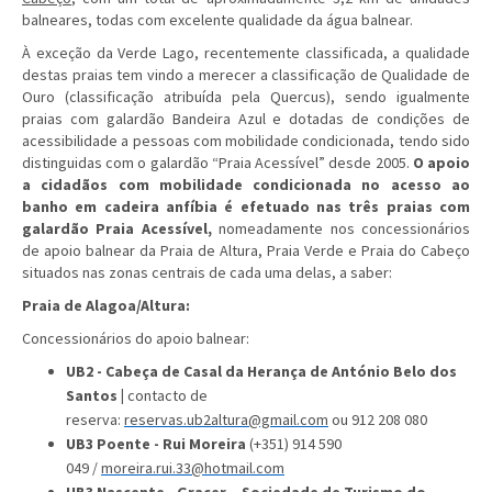
balneares, todas com excelente qualidade da água balnear.
À exceção da Verde Lago, recentemente classificada, a qualidade
destas praias tem vindo a merecer a classificação de Qualidade de
Ouro (classificação atribuída pela Quercus), sendo igualmente
praias com galardão Bandeira Azul e dotadas de condições de
acessibilidade a pessoas com mobilidade condicionada, tendo sido
distinguidas com o galardão “Praia Acessível” desde 2005.
O apoio
a cidadãos com mobilidade condicionada no acesso ao
banho em cadeira anfíbia é efetuado nas três praias com
galardão Praia Acessível,
nomeadamente nos concessionários
de apoio balnear da Praia de Altura, Praia Verde e Praia do Cabeço
situados nas zonas centrais de cada uma delas, a saber:
Praia de Alagoa/Altura:
Concessionários do apoio balnear:
UB2 - Cabeça de Casal da Herança de António Belo dos
Santos |
contacto de
reserva:
reservas.ub2altura@gmail.com
ou 912 208 080
UB3 Poente - Rui Moreira
(+351) 914 590
049 /
moreira.rui.33@hotmail.com
UB3 Nascente - Gracer – Sociedade de Turismo do