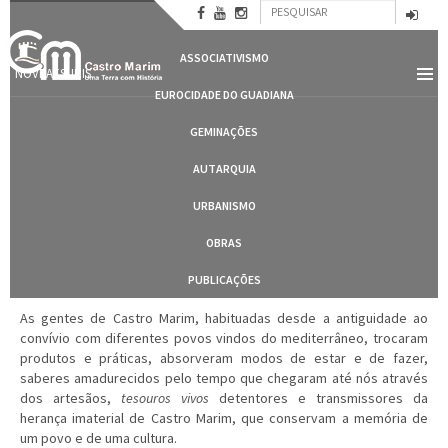
Formulário
Passar
CASTRO MARIM
para
Pesquisar
de
o
ASSOCIATIVISMO
conteúdo
pesquisa
NOVBAESURIS
principal
EUROCIDADE DO GUADIANA
GEMINAÇÕES
AUTARQUIA
URBANISMO
OBRAS
PUBLICAÇÕES
As gentes de Castro Marim, habituadas desde a antiguidade ao
convívio com diferentes povos vindos do mediterrâneo, trocaram
produtos e práticas, absorveram modos de estar e de fazer,
saberes amadurecidos pelo tempo que chegaram até nós através
dos artesãos,
tesouros vivos
detentores e transmissores da
herança imaterial de Castro Marim, que conservam a memória de
um povo e de uma cultura.