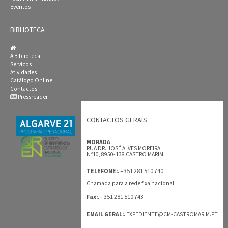
Eventos
BIBLIOTECA
A Biblioteca
Serviços
Atividades
Catálogo Online
Contactos
Pressreader
CONTACTOS GERAIS
MORADA
RUA DR. JOSÉ ALVES MOREIRA
Nº10, 8950-138 CASTRO MARIM
+351 281 510 740
TELEFONE:.
Chamada para a rede fixa nacional
+351 281 510 743
Fax:.
EMAIL GERAL:.
EXPEDIENTE@CM-CASTROMARIM.PT