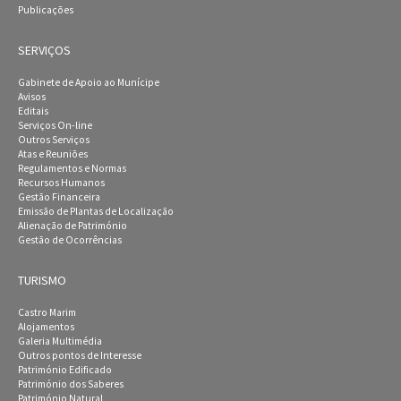
Publicações
SERVIÇOS
Gabinete de Apoio ao Munícipe
Avisos
Editais
Serviços On-line
Outros Serviços
Atas e Reuniões
Regulamentos e Normas
Recursos Humanos
Gestão Financeira
Emissão de Plantas de Localização
Alienação de Património
Gestão de Ocorrências
TURISMO
Castro Marim
Alojamentos
Galeria Multimédia
Outros pontos de Interesse
Património Edificado
Património dos Saberes
Património Natural