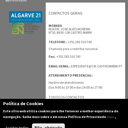
Pressreader
CONTACTOS GERAIS
MORADA
RUA DR. JOSÉ ALVES MOREIRA
Nº10, 8950-138 CASTRO MARIM
+351 281 510 740
TELEFONE:.
Chamada para a rede fixa nacional
+351 281 510 743
Fax:.
EMAIL GERAL:.
EXPEDIENTE@CM-CASTROMARIM.PT
ATENDIMENTO PRESENCIAL:
Horário de atendimento
Das 9:00 às 13:00 e das 14:00 às 17:00.
TODOS OS CONTACTOS
Política de Cookies
Este sítio web utiliza cookies para lhe fornecer a melhor experiência de
.
navegação. Saiba mais sobre a em nossa Política de Privacidade
aqui
Aceitar todos
Não, obrigado