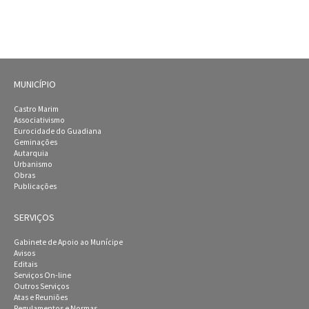
MUNICÍPIO
Castro Marim
Associativismo
Eurocidade do Guadiana
Geminações
Autarquia
Urbanismo
Obras
Publicações
SERVIÇOS
Gabinete de Apoio ao Munícipe
Avisos
Editais
Serviços On-line
Outros Serviços
Atas e Reuniões
Regulamentos e Normas