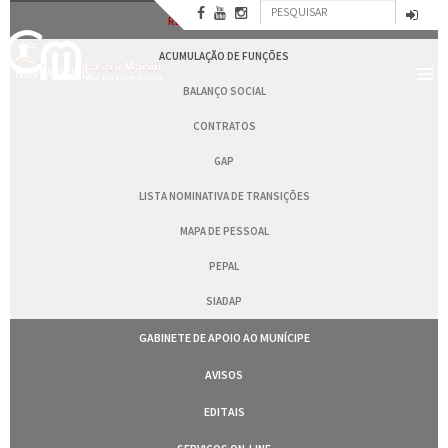
Formulário
Passar
RECURSOS HUMANOS
para
Pesquisar
de
o
ACUMULAÇÃO DE FUNÇÕES
conteúdo
pesquisa
NOVBAESURIS
principal
BALANÇO SOCIAL
CONTRATOS
GAP
LISTA NOMINATIVA DE TRANSIÇÕES
MAPA DE PESSOAL
PEPAL
SIADAP
GABINETE DE APOIO AO MUNÍCIPE
AVISOS
EDITAIS