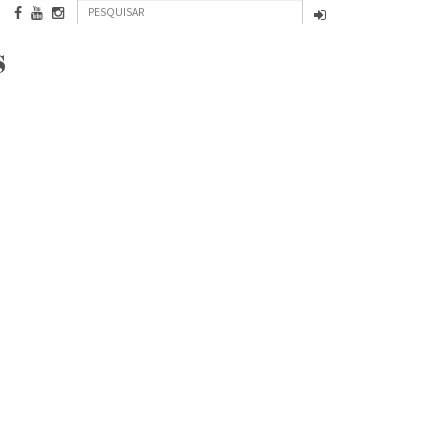
Formulário
Pesquisar
de
s
INFORMAÇÃO INSTITUCIONAL
CONTACTOS
pesquisa