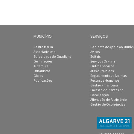
MUNICÍPIO
SERVIÇOS
Castro Marim
Gabinete de Apoio ao Muníc
Associativismo
Avisos
Eurocidade do Guadiana
Editais
Geminações
Serviços On-line
Autarquia
Outros Serviços
Urbanismo
Atas e Reuniões
Obras
Regulamentos e Normas
Publicações
Recursos Humanos
Gestão Financeira
Emissão de Plantas de
Localização
Alienação de Património
Gestão de Ocorrências