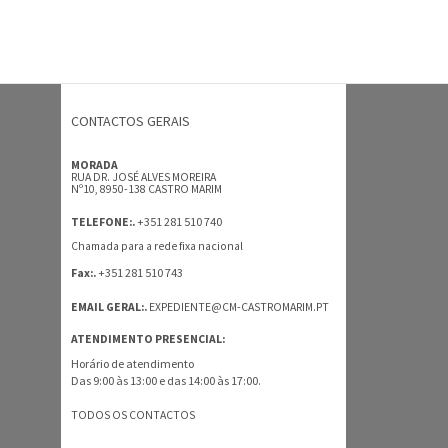
CONTACTOS GERAIS
MORADA
RUA DR. JOSÉ ALVES MOREIRA
Nº10, 8950-138 CASTRO MARIM
+351 281 510 740
TELEFONE:.
Chamada para a rede fixa nacional
+351 281 510 743
Fax:.
EMAIL GERAL:.
EXPEDIENTE@CM-CASTROMARIM.PT
ATENDIMENTO PRESENCIAL:
Horário de atendimento
Das 9:00 às 13:00 e das 14:00 às 17:00.
TODOS OS CONTACTOS