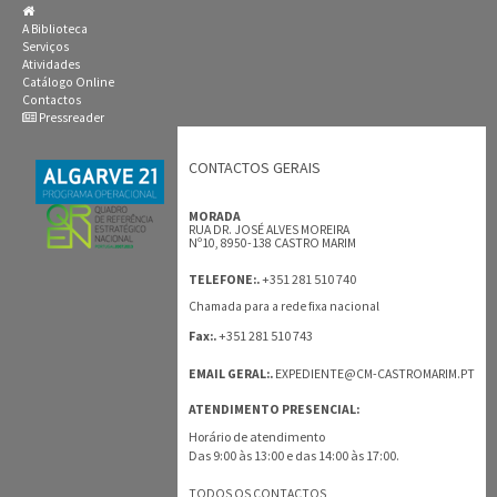
A Biblioteca
Serviços
Atividades
Catálogo Online
Contactos
Pressreader
CONTACTOS GERAIS
MORADA
RUA DR. JOSÉ ALVES MOREIRA
Nº10, 8950-138 CASTRO MARIM
+351 281 510 740
TELEFONE:.
Chamada para a rede fixa nacional
+351 281 510 743
Fax:.
EMAIL GERAL:.
EXPEDIENTE@CM-CASTROMARIM.PT
ATENDIMENTO PRESENCIAL:
Horário de atendimento
Das 9:00 às 13:00 e das 14:00 às 17:00.
TODOS OS CONTACTOS