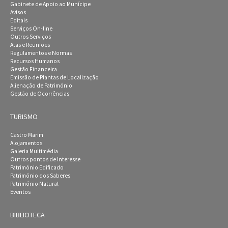
Gabinete de Apoio ao Munícipe
Avisos
Editais
Serviços On-line
Outros Serviços
Atas e Reuniões
Regulamentos e Normas
Recursos Humanos
Gestão Financeira
Emissão de Plantas de Localização
Alienação de Património
Gestão de Ocorrências
TURISMO
Castro Marim
Alojamentos
Galeria Multimédia
Outros pontos de Interesse
Património Edificado
Património dos Saberes
Património Natural
Eventos
BIBLIOTECA