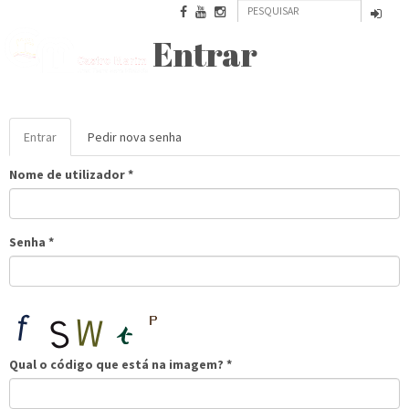
Formulário
Passar
para
Pesquisar
de
Entrar
o
conteúdo
pesquisa
NOVBAESURIS
principal
Separadores
Entrar
(separador
Pedir nova senha
primários
ativo)
Nome de utilizador
*
Senha
*
Qual o código que está na imagem?
*