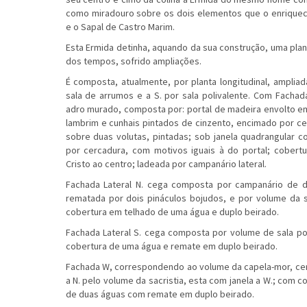
como miradouro sobre os dois elementos que o enriquec
e o Sapal de Castro Marim.
Esta Ermida detinha, aquando da sua construção, uma plan
dos tempos, sofrido ampliações.
É composta, atualmente, por planta longitudinal, ampliad
sala de arrumos e a S. por sala polivalente. Com Fachada
adro murado, composta por: portal de madeira envolto e
lambrim e cunhais pintados de cinzento, encimado por c
sobre duas volutas, pintadas; sob janela quadrangular
por cercadura, com motivos iguais à do portal; cober
Cristo ao centro; ladeada por campanário lateral.
Fachada Lateral N. cega composta por campanário de d
rematada por dois pináculos bojudos, e por volume da s
cobertura em telhado de uma água e duplo beirado.
Fachada Lateral S. cega composta por volume de sala po
cobertura de uma água e remate em duplo beirado.
Fachada W, correspondendo ao volume da capela-mor, cerca
a N. pelo volume da sacristia, esta com janela a W.; com 
de duas águas com remate em duplo beirado.