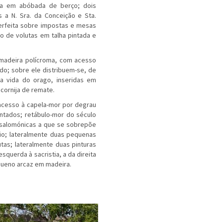
ura em abóbada de berço; dois
s a N. Sra. da Conceição e Sta.
perfeita sobre impostas e mesas
o de volutas em talha pintada e
 madeira polícroma, com acesso
o; sobre ele distribuem-se, de
a vida do orago, inseridas em
cornija de remate.
 acesso à capela-mor por degrau
ntados; retábulo-mor do século
o-salomónicas a que se sobrepõe
io; lateralmente duas pequenas
as; lateralmente duas pinturas
querda à sacristia, a da direita
equeno arcaz em madeira.