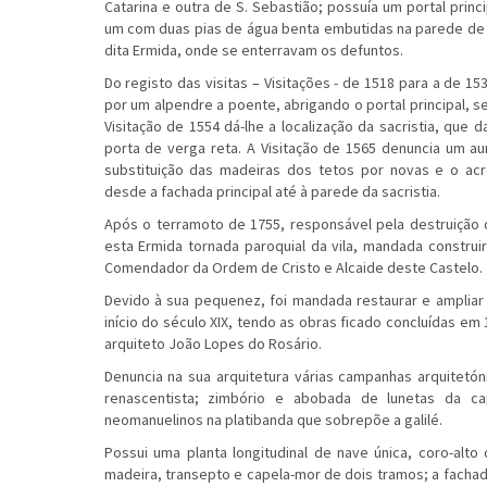
Catarina e outra de S. Sebastião; possuía um portal princi
um com duas pias de água benta embutidas na parede de 
dita Ermida, onde se enterravam os defuntos.
Do registo das visitas – Visitações - de 1518 para a de 15
por um alpendre a poente, abrigando o portal principal, s
Visitação de 1554 dá-lhe a localização da sacristia, que 
porta de verga reta. A Visitação de 1565 denuncia um a
substituição das madeiras dos tetos por novas e o ac
desde a fachada principal até à parede da sacristia.
Após o terramoto de 1755, responsável pela destruição da
esta Ermida tornada paroquial da vila, mandada construi
Comendador da Ordem de Cristo e Alcaide deste Castelo.
Devido à sua pequenez, foi mandada restaurar e ampliar e
início do século XIX, tendo as obras ficado concluídas em
arquiteto João Lopes do Rosário.
Denuncia na sua arquitetura várias campanhas arquitetóni
renascentista; zimbório e abobada de lunetas da ca
neomanuelinos na platibanda que sobrepõe a galilé.
Possui uma planta longitudinal de nave única, coro-alt
madeira, transepto e capela-mor de dois tramos; a fachada 