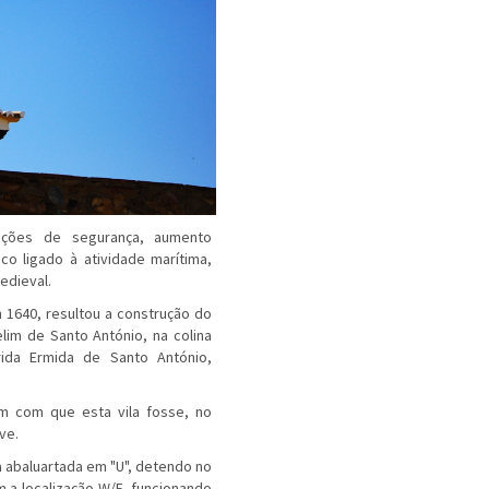
ções de segurança, aumento
o ligado à atividade marítima,
edieval.
 1640, resultou a construção do
im de Santo António, na colina
ida Ermida de Santo António,
am com que esta vila fosse, no
ve.
 abaluartada em "U", detendo no
 a localização W/E, funcionando