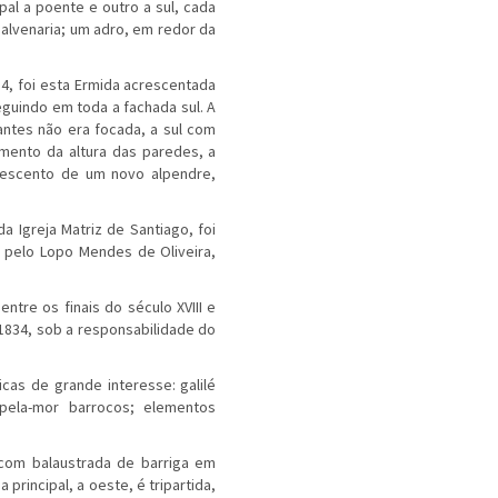
pal a poente e outro a sul, cada
alvenaria; um adro, em redor da
34, foi esta Ermida acrescentada
eguindo em toda a fachada sul. A
dantes não era focada, a sul com
umento da altura das paredes, a
rescento de um novo alpendre,
 Igreja Matriz de Santiago, foi
r pelo Lopo Mendes de Oliveira,
ntre os finais do século XVIII e
 1834, sob a responsabilidade do
cas de grande interesse: galilé
pela-mor barrocos; elementos
o com balaustrada de barriga em
principal, a oeste, é tripartida,