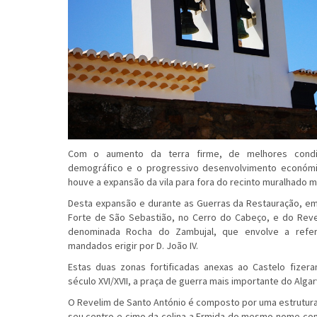
Com o aumento da terra firme, de melhores condi
demográfico e o progressivo desenvolvimento económic
houve a expansão da vila para fora do recinto muralhado m
Desta expansão e durante as Guerras da Restauração, em
Forte de São Sebastião, no Cerro do Cabeço, e do Revel
denominada Rocha do Zambujal, que envolve a refer
mandados erigir por D. João IV.
Estas duas zonas fortificadas anexas ao Castelo fizer
século XVI/XVII, a praça de guerra mais importante do Algar
O Revelim de Santo António é composto por uma estrutura
seu centro e cimo da colina a Ermida do mesmo nome com