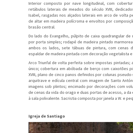
Interior composto por nave longitudinal, com cobert
retábulos laterais de meados do século XVIII, dedicado
Isabel, rasgadas nos alçados laterais em arco de volta 
de altar em madeira polícroma e envoltos por composiçã
brasão central.
Do lado do Evangelho, púlpito de caixa quadrangular de
por porta simples; rodapé de madeira pintado marmoread
ambos os lados, sete tábuas de pintura, com cenas d
espaldar de madeira pintada com decoração vegetalista e 
Arco Triunfal de volta perfeita sobre impostas pintadas;
único; cobertura em abóbada de berço com caixotões pi
XVIII, plano de cinco panos definidos por colunas pseud
arquitrave e edícula central com imagem de Santo Antón
imagens sob plintos; encimado por decorações com volut
de cenas da vida do orago e duas portas de acesso, a da es
à sala polivalente. Sacristia composta por janela a W. e p
Igreja de Santiago