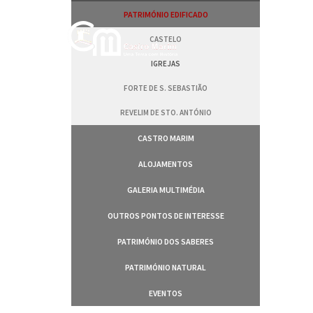
Passar
PATRIMÓNIO EDIFICADO
para
o
CASTELO
conteúdo
principal
IGREJAS
FORTE DE S. SEBASTIÃO
REVELIM DE STO. ANTÓNIO
CASTRO MARIM
ALOJAMENTOS
GALERIA MULTIMÉDIA
OUTROS PONTOS DE INTERESSE
PATRIMÓNIO DOS SABERES
PATRIMÓNIO NATURAL
EVENTOS