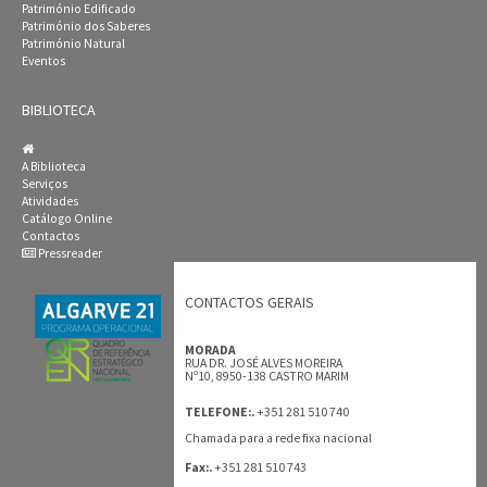
Património Edificado
Património dos Saberes
Património Natural
Eventos
BIBLIOTECA
A Biblioteca
Serviços
Atividades
Catálogo Online
Contactos
Pressreader
CONTACTOS GERAIS
MORADA
RUA DR. JOSÉ ALVES MOREIRA
Nº10, 8950-138 CASTRO MARIM
+351 281 510 740
TELEFONE:.
Chamada para a rede fixa nacional
+351 281 510 743
Fax:.