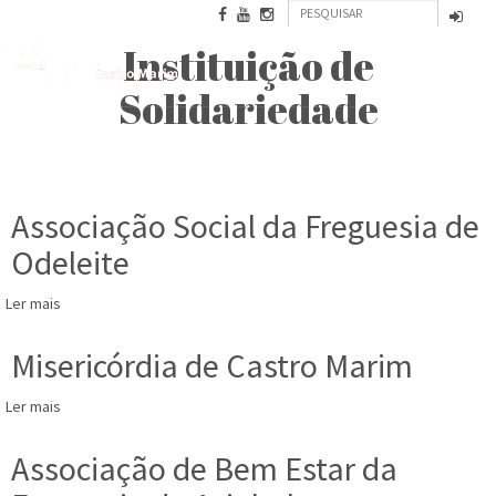
Formulário
Passar
para
Pesquisar
de
Instituição de
o
conteúdo
pesquisa
NOVBAESURIS
Solidariedade
principal
Associação Social da Freguesia de
Odeleite
Ler mais
acerca
de
Associação
Misericórdia de Castro Marim
Social
da
Ler mais
acerca
Freguesia
de
de
Misericórdia
Associação de Bem Estar da
Odeleite
de
Castro