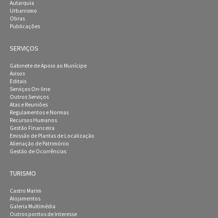
Autarquia
Urbanismo
Obras
Publicações
SERVIÇOS
Gabinete de Apoio ao Munícipe
Avisos
Editais
Serviços On-line
Outros Serviços
Atas e Reuniões
Regulamentos e Normas
Recursos Humanos
Gestão Financeira
Emissão de Plantas de Localização
Alienação de Património
Gestão de Ocorrências
TURISMO
Castro Marim
Alojamentos
Galeria Multimédia
Outros pontos de Interesse