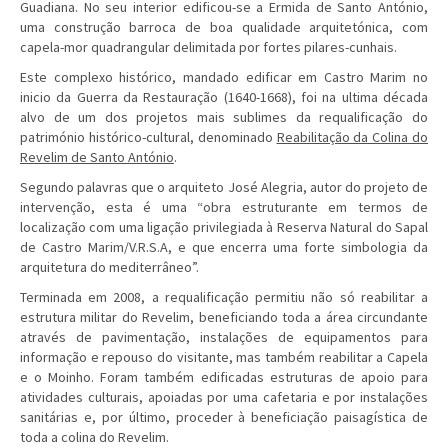
Guadiana. No seu interior edificou-se a Ermida de Santo António,
uma construção barroca de boa qualidade arquitetónica, com
capela-mor quadrangular delimitada por fortes pilares-cunhais.
Este complexo histórico, mandado edificar em Castro Marim no
inicio da Guerra da Restauração (1640-1668), foi na ultima década
alvo de um dos projetos mais sublimes da requalificação do
património histórico-cultural, denominado
Reabilitação da Colina do
Revelim de Santo António
.
Segundo palavras que o arquiteto José Alegria, autor do projeto de
intervenção, esta é uma “obra estruturante em termos de
localização com uma ligação privilegiada à Reserva Natural do Sapal
de Castro Marim/V.R.S.A, e que encerra uma forte simbologia da
arquitetura do mediterrâneo”.
Terminada em 2008, a requalificação permitiu não só reabilitar a
estrutura militar do Revelim, beneficiando toda a área circundante
através de pavimentação, instalações de equipamentos para
informação e repouso do visitante, mas também reabilitar a Capela
e o Moinho. Foram também edificadas estruturas de apoio para
atividades culturais, apoiadas por uma cafetaria e por instalações
sanitárias e, por último, proceder à beneficiação paisagística de
toda a colina do Revelim.