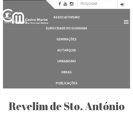
Formulário
Passar
CASTRO MARIM
para
Pesquisar
de
o
ASSOCIATIVISMO
conteúdo
pesquisa
NOVBAESURIS
principal
EUROCIDADE DO GUADIANA
GEMINAÇÕES
AUTARQUIA
URBANISMO
OBRAS
PUBLICAÇÕES
Revelim de Sto. António