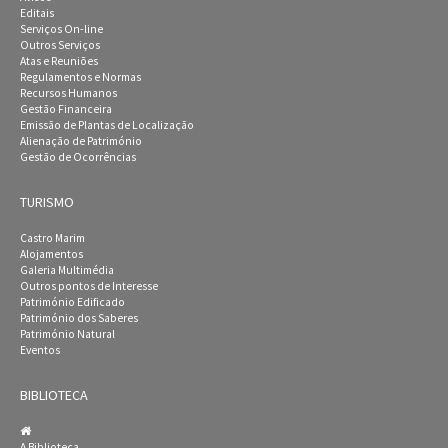
Editais
Serviços On-line
Outros Serviços
Atas e Reuniões
Regulamentos e Normas
Recursos Humanos
Gestão Financeira
Emissão de Plantas de Localização
Alienação de Património
Gestão de Ocorrências
TURISMO
Castro Marim
Alojamentos
Galeria Multimédia
Outros pontos de Interesse
Património Edificado
Património dos Saberes
Património Natural
Eventos
BIBLIOTECA
A Biblioteca