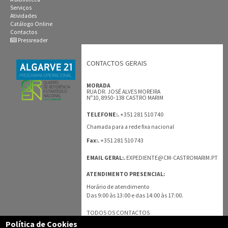
Serviços
Atividades
Catálogo Online
Contactos
Pressreader
CONTACTOS GERAIS
MORADA
RUA DR. JOSÉ ALVES MOREIRA
Nº10, 8950-138 CASTRO MARIM
+351 281 510 740
TELEFONE:.
Chamada para a rede fixa nacional
+351 281 510 743
Fax:.
EMAIL GERAL:.
EXPEDIENTE@CM-CASTROMARIM.PT
ATENDIMENTO PRESENCIAL:
Horário de atendimento
Das 9:00 às 13:00 e das 14:00 às 17:00.
TODOS OS CONTACTOS
Política de Cookies