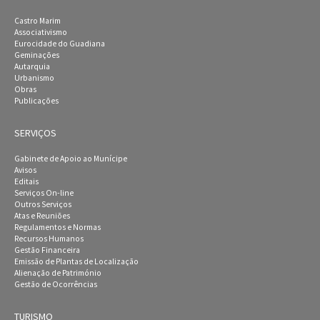
Castro Marim
Associativismo
Eurocidade do Guadiana
Geminações
Autarquia
Urbanismo
Obras
Publicações
SERVIÇOS
Gabinete de Apoio ao Munícipe
Avisos
Editais
Serviços On-line
Outros Serviços
Atas e Reuniões
Regulamentos e Normas
Recursos Humanos
Gestão Financeira
Emissão de Plantas de Localização
Alienação de Património
Gestão de Ocorrências
TURISMO