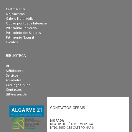
Castro Marim
Alojamentos
Galeria Multimédia
Outros pontos de Interesse
Património Edificado
Património dos Saberes
Património Natural
Eventos
BIBLIOTECA
A Biblioteca
Serviços
Atividades
Catálogo Online
Contactos
Pressreader
CONTACTOS GERAIS
MORADA
RUA DR. JOSÉ ALVES MOREIRA
Nº10, 8950-138 CASTRO MARIM