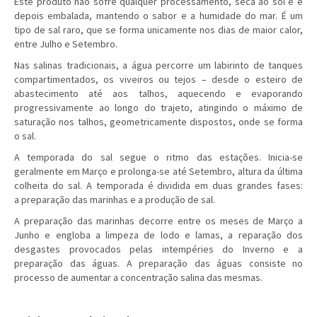
Este produto não sofre qualquer processamento, seca ao sol e é
depois embalada, mantendo o sabor e a humidade do mar. É um
tipo de sal raro, que se forma unicamente nos dias de maior calor,
entre Julho e Setembro.
Nas salinas tradicionais, a água percorre um labirinto de tanques
compartimentados, os viveiros ou tejos – desde o esteiro de
abastecimento até aos talhos, aquecendo e evaporando
progressivamente ao longo do trajeto, atingindo o máximo de
saturação nos talhos, geometricamente dispostos, onde se forma
o sal.
A temporada do sal segue o ritmo das estações. Inicia-se
geralmente em Março e prolonga-se até Setembro, altura da última
colheita do sal. A temporada é dividida em duas grandes fases:
a preparação das marinhas e a produção de sal.
A preparação das marinhas decorre entre os meses de Março a
Junho e engloba a limpeza de lodo e lamas, a reparação dos
desgastes provocados pelas intempéries do Inverno e a
preparação das águas. A preparação das águas consiste no
processo de aumentar a concentração salina das mesmas.