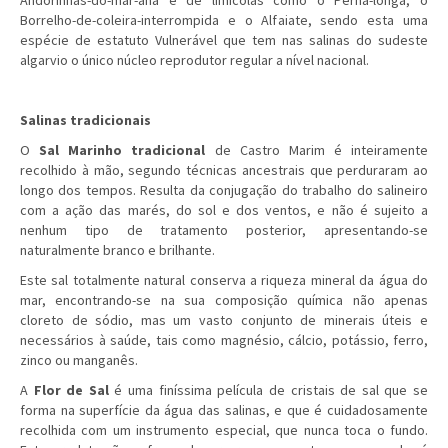
Andorinhas-do-mar-anã e de limícolas como o Perna-longa, o
Borrelho-de-coleira-interrompida e o Alfaiate, sendo esta uma
espécie de estatuto Vulnerável que tem nas salinas do sudeste
algarvio o único núcleo reprodutor regular a nível nacional.
Salinas tradicionais
O
Sal Marinho tradicional
de Castro Marim é inteiramente
recolhido à mão, segundo técnicas ancestrais que perduraram ao
longo dos tempos. Resulta da conjugação do trabalho do salineiro
com a ação das marés, do sol e dos ventos, e não é sujeito a
nenhum tipo de tratamento posterior, apresentando-se
naturalmente branco e brilhante.
Este sal totalmente natural conserva a riqueza mineral da água do
mar, encontrando-se na sua composição química não apenas
cloreto de sódio, mas um vasto conjunto de minerais úteis e
necessários à saúde, tais como magnésio, cálcio, potássio, ferro,
zinco ou manganês.
A
Flor de Sal
é uma finíssima película de cristais de sal que se
forma na superfície da água das salinas, e que é cuidadosamente
recolhida com um instrumento especial, que nunca toca o fundo.