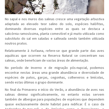
No sapal e nos muros das salinas cresce uma vegetação arbustiva
adaptada ao elevado teor salino do solo, espécies halófitas,
dominando diversas espécies entre as quais se destaca a
salicórnia ramosíssima, planta comestível e já muito utilizada como
substituto do sal em saladas e salteada sendo também utilizada
noutros pratos.
Relativamente à Avifauna, refere-se que grande parte das aves
aquáticas que ocorrem na Reserva Natural se concentram nas
salinas, onde beneficiam de vastas áreas de alimentação.
No período de Inverno e de migração pós-nupcial, podemos
encontrar nestas áreas uma grande abundância e diversidade de
espécies de patos, garças, cegonhas, colhereiros e limícolas,
sendo estas últimas o grupo dominante.
No final da Primavera e início do Verão, a abundância de aves nas
salinas diminui significativamente, no entanto estas servem
também de albergue para populações de espécies que dependem
quase exclusivamente deste habitat para nidificar. É o caso da