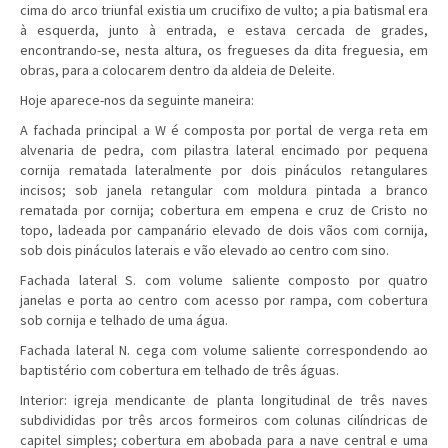
cima do arco triunfal existia um crucifixo de vulto; a pia batismal era
à esquerda, junto à entrada, e estava cercada de grades,
encontrando-se, nesta altura, os fregueses da dita freguesia, em
obras, para a colocarem dentro da aldeia de Deleite.
Hoje aparece-nos da seguinte maneira:
A fachada principal a W é composta por portal de verga reta em
alvenaria de pedra, com pilastra lateral encimado por pequena
cornija rematada lateralmente por dois pináculos retangulares
incisos; sob janela retangular com moldura pintada a branco
rematada por cornija; cobertura em empena e cruz de Cristo no
topo, ladeada por campanário elevado de dois vãos com cornija,
sob dois pináculos laterais e vão elevado ao centro com sino.
Fachada lateral S. com volume saliente composto por quatro
janelas e porta ao centro com acesso por rampa, com cobertura
sob cornija e telhado de uma água.
Fachada lateral N. cega com volume saliente correspondendo ao
baptistério com cobertura em telhado de três águas.
Interior: igreja mendicante de planta longitudinal de três naves
subdivididas por três arcos formeiros com colunas cilíndricas de
capitel simples; cobertura em abobada para a nave central e uma