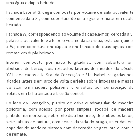
uma água e duplo beirado.
Fachada Lateral S. cega composta por volume de sala polivalente
com entrada a S., com cobertura de uma água e remate em duplo
beirado.
Fachada W, correspondendo ao volume da capela-mor, cercada a S.
pela sala polivalente e a N. pelo volume da sacristia, esta com janela
a W.; com cobertura em cúpula e em telhado de duas águas com
remate em duplo beirado.
Interior composto por nave longitudinal, com cobertura em
abóbada de berço; dois retábulos laterais de meados do século
XVIII, dedicados a N. Sra. da Conceição e Sta. Isabel, rasgadas nos
alçados laterais em arco de volta perfeita sobre impostas e mesas
de altar em madeira polícroma e envoltos por composição de
volutas em talha pintada e brasão central.
Do lado do Evangelho, púlpito de caixa quadrangular de madeira
polícroma, com acesso por porta simples; rodapé de madeira
pintado marmoreado; sobre ele distribuem-se, de ambos os lados,
sete tábuas de pintura, com cenas da vida do orago, inseridas em
espaldar de madeira pintada com decoração vegetalista e cornija
de remate.