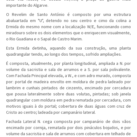
importante do Algarve.
O Revelim de Santo António é composto por uma estrutura
abaluartada em "U", detendo no seu centro e cimo da colina a
Ermida do mesmo nome com a localização W/E, funcionando como
miradouro sobre os dois elementos que o enriquecem visualmente,
o Rio Guadiana e o Sapal de Castro Marim.
Esta Ermida detinha, aquando da sua construção, uma planta
quadrangular tendo, ao longo dos tempos, sofrido ampliações.
É composta, atualmente, por planta longitudinal, ampliada a N. por
volume da sacristia e sala de arrumos e a S. por sala polivalente.
Com Fachada Principal elevada, a W., e com adro murado, composta
por: portal de madeira envolto em moldura de pedra ladeado por
lambrim e cunhais pintados de cinzento, encimado por cercadura
que pousa lateralmente sobre duas volutas, pintadas; sob janela
quadrangular com moldura em pedra rematada por cercadura, com
motivos iguais à do portal; cobertura de duas águas com cruz de
Cristo ao centro; ladeada por campanário lateral.
Fachada Lateral N. cega composta por campanário de dois vãos
encimado por cornija, rematada por dois pináculos bojudos, e por
volume da sacristia e sala de arrumos com cobertura em telhado de