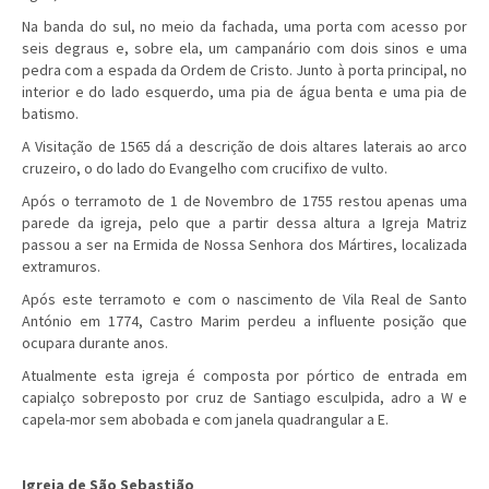
Na banda do sul, no meio da fachada, uma porta com acesso por
seis degraus e, sobre ela, um campanário com dois sinos e uma
pedra com a espada da Ordem de Cristo. Junto à porta principal, no
interior e do lado esquerdo, uma pia de água benta e uma pia de
batismo.
A Visitação de 1565 dá a descrição de dois altares laterais ao arco
cruzeiro, o do lado do Evangelho com crucifixo de vulto.
Após o terramoto de 1 de Novembro de 1755 restou apenas uma
parede da igreja, pelo que a partir dessa altura a Igreja Matriz
passou a ser na Ermida de Nossa Senhora dos Mártires, localizada
extramuros.
Após este terramoto e com o nascimento de Vila Real de Santo
António em 1774, Castro Marim perdeu a influente posição que
ocupara durante anos.
Atualmente esta igreja é composta por pórtico de entrada em
capialço sobreposto por cruz de Santiago esculpida, adro a W e
capela-mor sem abobada e com janela quadrangular a E.
Igreja de São Sebastião