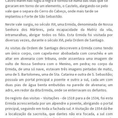
Castro Marim não fugiu à regra e tornou-se numa das vilas que se
geraram em torno de um elemento, o Castelo, alargando-se pelo
vale que o separa do Cerro do Cabeço, o­nde mais tarde se
implantou o Forte de São Sebastião.
Neste vale surgiu, no século XVI, uma Ermida, denominada de Nossa
Senhora dos Mártires, pela incapacidade da Matriz da vila,
intramuralhas, abrigar todos os fiéis. Esta Ermida foi visitada por
diversas vezes, durante o século XVI, pela Ordem de Santiago.
As visitas da Ordem de Santiago descrevem a Ermida como tendo
um único corpo, com capela-mor abobadada com coruchéu e um
altar em alvenaria com tribuna, onde assentava uma imagem de
vulto de Nossa Senhora com o Menino, em pedra; no corpo da
Ermida, de uma só nave, estavam três imagens pintadas de matiz,
uma de S. Bartolomeu, uma de Sta. Catarina e outra de S. Sebastião;
possuía um portal principal a poente e outro a sul, cada um com
duas pias de água benta embutidas na parede de alvenaria; um
adro, em redor da dita Ermida, onde se enterravam os defuntos.
Do registo das visitas – Visitações - de 1518 para a de 1534, foi esta
Ermida acrescentada por um alpendre a poente, abrigando o portal
principal, seguindo em toda a fachada sul. A Visitação de 1554 dá-lhe
a localização da sacristia, que dantes não era focada, a sul com