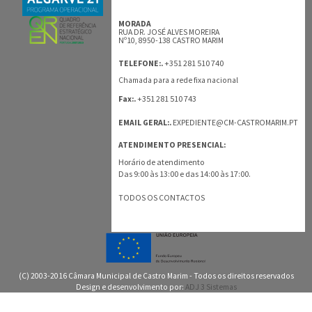
MORADA
RUA DR. JOSÉ ALVES MOREIRA
Nº10, 8950-138 CASTRO MARIM
+351 281 510 740
TELEFONE:.
Chamada para a rede fixa nacional
+351 281 510 743
Fax:.
EMAIL GERAL:.
EXPEDIENTE@CM-CASTROMARIM.PT
ATENDIMENTO PRESENCIAL:
Horário de atendimento
Das 9:00 às 13:00 e das 14:00 às 17:00.
TODOS OS CONTACTOS
(C) 2003-2016 Câmara Municipal de Castro Marim - Todos os direitos reservados
Design e desenvolvimento por:
ADJ 3 Sistemas