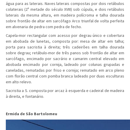
água para as laterais. Naves laterais compostas por dois retábulos
colaterais (2ª metade do século XVIII) sob cúpula, e dois retábulos
laterais da mesma altura, em madeira polícroma e talha dourada
sobre frontão de altar em sarcófago Arco triunfal de volta perfeita
em alvenaria de pedra com pedra de fecho.
Capela-mor rectangular com acesso por degrau único e cobertura
em abobada de lunetas, composta por: mesa de altar em talha;
porta para sacristia à direita; três cadeirões em talha dourada
sobre degrau; retábulo-mor de três panos sob frontão de altar em
sarcófago, encimado por sacrário e camarim central elevado em
abobada encimado por cornija, ladeado por colunas grupadas e
caneladas, rematadas por friso e cornija; rematado em arco pleno
com florão central com pomba branca ladeado por duas esculturas
em alto relevo.
Sacristia a S. composta por arcaz à esquerda e cadeiral de madeira
à direita, e fontanário.
Ermida de São Bartolomeu