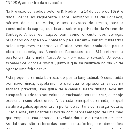
EN 125-6, ao centro da povoação.
Na Provisão concedida pelo rei D. Pedro II, a 14 de Julho de 1689, é
dada licença ao requerente Padre Domingos Dias de Fonseca,
pároco de Castro Marim, e aos devotos do termo, para a
construção da capela, que ficaria sobre o padroado da Ordem de
Santiago. A sua edificação, bem como o custo dos serviços
religiosos do capelão – nomeado pela Ordem – seriam custeados
pelos fregueses e respectiva fábrica. Sem data conhecida para a
obra da capela, as Memórias Paroquiais de 1758 referem a
existência da ermida
“situada em um monte cercado de varias
fazendas de vinhas e olivais”
, junto à qual se realizava no dia 24 de
Agosto uma feira cativa.
Esta pequena ermida barroca, de planta longitudinal, é constituída
por nave única, capela-mor e sacristia e apresenta ainda, na
fachada principal, uma galilé de alvenaria. Nesta distingue-se um
campanário ladeado por volutas e encimado por uma cruz, que hoje
possui um sino electrónico. A fachada principal da ermida, na qual
se abre a galilé, apresenta um portal de cantaria com verga recta e,
junto a este, uma cantaria lavrada com representação de uma mão
que empunha uma espada – revelada durante o restauro de 1996.
As laterais são reforçadas com contrafortes, de dimensões