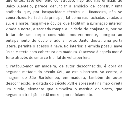
diferentes. Este elemento construtivo, inspirado nas ermidas do
Baixo Alentejo, parece denunciar a ambição de construir uma
abóbada que, por incapacidade técnica ou financeira, não se
concretizou. Na fachada principal, tal como nas fachadas viradas a
sul e a norte, rasgam-se óculos que facilitam a iluminação interior.
Virada a norte, a sacristia rompe a unidade do conjunto e, por se
tratar de um corpo construído posteriormente, obrigou ao
entaipamento do óculo virado a norte. Junto desta, uma porta
lateral permite o acesso à nave. No interior, a ermida possui nave
única e tecto com cobertura em madeira. O acesso à capela-mor é
feito através de um arco triunfal de volta perfeita.
O retábulo-mor em madeira, de autor desconhecido, é obra da
segunda metade do século XVIII, ao estilo barroco. Ao centro, a
imagem de São Bartolomeu, em madeira, também de autor
desconhecido, é datada do século XVIII e apresenta na mão direita
um cutelo, elemento que simboliza o martírio do Santo, que
segundo a tradição cristã morreu por esfolamento.