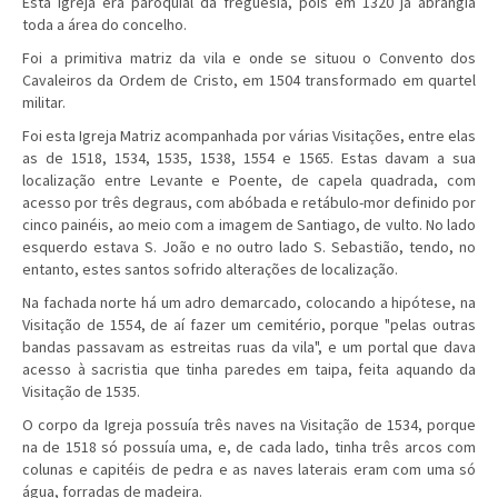
Esta Igreja era paroquial da freguesia, pois em 1320 já abrangia
toda a área do concelho.
Foi a primitiva matriz da vila e onde se situou o Convento dos
Cavaleiros da Ordem de Cristo, em 1504 transformado em quartel
militar.
Foi esta Igreja Matriz acompanhada por várias Visitações, entre elas
as de 1518, 1534, 1535, 1538, 1554 e 1565. Estas davam a sua
localização entre Levante e Poente, de capela quadrada, com
acesso por três degraus, com abóbada e retábulo-mor definido por
cinco painéis, ao meio com a imagem de Santiago, de vulto. No lado
esquerdo estava S. João e no outro lado S. Sebastião, tendo, no
entanto, estes santos sofrido alterações de localização.
Na fachada norte há um adro demarcado, colocando a hipótese, na
Visitação de 1554, de aí fazer um cemitério, porque "pelas outras
bandas passavam as estreitas ruas da vila", e um portal que dava
acesso à sacristia que tinha paredes em taipa, feita aquando da
Visitação de 1535.
O corpo da Igreja possuía três naves na Visitação de 1534, porque
na de 1518 só possuía uma, e, de cada lado, tinha três arcos com
colunas e capitéis de pedra e as naves laterais eram com uma só
água, forradas de madeira.