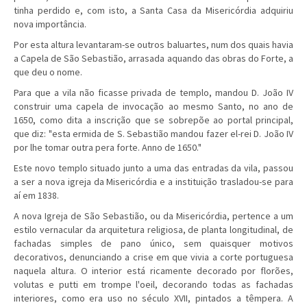
tinha perdido e, com isto, a Santa Casa da Misericórdia adquiriu
nova importância.
Por esta altura levantaram-se outros baluartes, num dos quais havia
a Capela de São Sebastião, arrasada aquando das obras do Forte, a
que deu o nome.
Para que a vila não ficasse privada de templo, mandou D. João IV
construir uma capela de invocação ao mesmo Santo, no ano de
1650, como dita a inscrição que se sobrepõe ao portal principal,
que diz: "esta ermida de S. Sebastião mandou fazer el-rei D. João IV
por lhe tomar outra pera forte. Anno de 1650."
Este novo templo situado junto a uma das entradas da vila, passou
a ser a nova igreja da Misericórdia e a instituição trasladou-se para
aí em 1838.
A nova Igreja de São Sebastião, ou da Misericórdia, pertence a um
estilo vernacular da arquitetura religiosa, de planta longitudinal, de
fachadas simples de pano único, sem quaisquer motivos
decorativos, denunciando a crise em que vivia a corte portuguesa
naquela altura. O interior está ricamente decorado por florões,
volutas e putti em trompe l'oeil, decorando todas as fachadas
interiores, como era uso no século XVII, pintados a têmpera. A