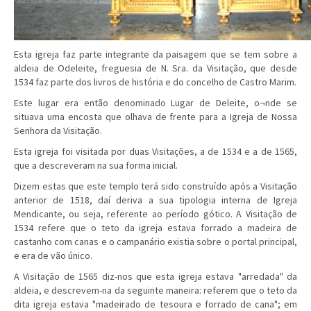
Esta igreja faz parte integrante da paisagem que se tem sobre a
aldeia de Odeleite, freguesia de N. Sra. da Visitação, que desde
1534 faz parte dos livros de história e do concelho de Castro Marim.
Este lugar era então denominado Lugar de Deleite, o¬nde se
situava uma encosta que olhava de frente para a Igreja de Nossa
Senhora da Visitação.
Esta igreja foi visitada por duas Visitações, a de 1534 e a de 1565,
que a descreveram na sua forma inicial.
Dizem estas que este templo terá sido construído após a Visitação
anterior de 1518, daí deriva a sua tipologia interna de Igreja
Mendicante, ou seja, referente ao período gótico. A Visitação de
1534 refere que o teto da igreja estava forrado a madeira de
castanho com canas e o campanário existia sobre o portal principal,
e era de vão único.
A Visitação de 1565 diz-nos que esta igreja estava "arredada" da
aldeia, e descrevem-na da seguinte maneira: referem que o teto da
dita igreja estava "madeirado de tesoura e forrado de cana"; em