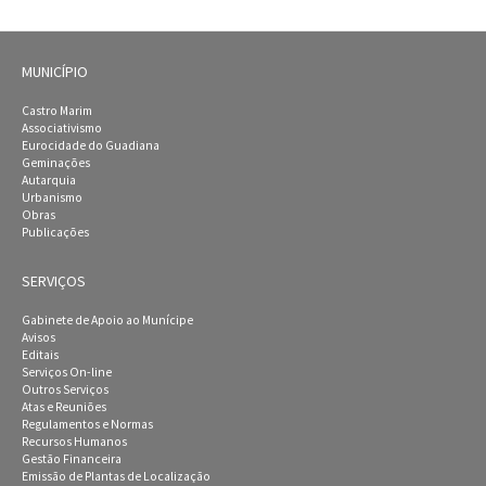
MUNICÍPIO
Castro Marim
Associativismo
Eurocidade do Guadiana
Geminações
Autarquia
Urbanismo
Obras
Publicações
SERVIÇOS
Gabinete de Apoio ao Munícipe
Avisos
Editais
Serviços On-line
Outros Serviços
Atas e Reuniões
Regulamentos e Normas
Recursos Humanos
Gestão Financeira
Emissão de Plantas de Localização