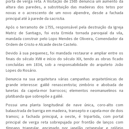
porta de verga reta. A Visitação de 1565 denuncia um aumento da
altura das paredes, a substituição das madeiras dos tetos por
novas e o acrescento de um novo alpendre, desde a fachada
principal até à parede da sacristia.
Após o terramoto de 1755, responsável pela destruição da Igreja
Matriz de Santiago, foi esta Ermida tornada paroquial da vila,
mandada construir pelo Lopo Mendes de Oliveira, Comendador da
Ordem de Cristo e Alcaide deste Castelo.
Devido à sua pequenez, foi mandada restaurar e ampliar entre os
finais do século XVIII e início do século XIX, tendo as obras ficado
concluídas em 1834, sob a responsabilidade do arquiteto João
Lopes do Rosário.
Denuncia na sua arquitetura várias campanhas arquitetónicas de
grande interesse: galilé renascentista; zimbório e abobada de
lunetas da capela-mor barrocos; elementos neomanuelinos na
platibanda que sobrepõe a galilé.
Possui uma planta longitudinal de nave única, coro-alto com
balaustrada de barriga em madeira, transepto e capela-mor de dois
tramos; a fachada principal, a oeste, é tripartida, com portal
principal de verga reta sobrepujada por frontão de lanços com
tímpano triangular, encimado por janelão retangular e relógio