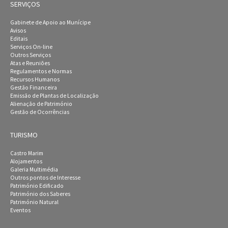
SERVIÇOS
Gabinete de Apoio ao Munícipe
Avisos
Editais
Serviços On-line
Outros Serviços
Atas e Reuniões
Regulamentos e Normas
Recursos Humanos
Gestão Financeira
Emissão de Plantas de Localização
Alienação de Património
Gestão de Ocorrências
TURISMO
Castro Marim
Alojamentos
Galeria Multimédia
Outros pontos de Interesse
Património Edificado
Património dos Saberes
Património Natural
Eventos