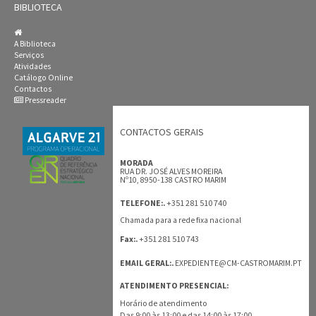
BIBLIOTECA
A Biblioteca
Serviços
Atividades
Catálogo Online
Contactos
Pressreader
CONTACTOS GERAIS
MORADA
RUA DR. JOSÉ ALVES MOREIRA
Nº10, 8950-138 CASTRO MARIM
+351 281 510 740
TELEFONE:.
Chamada para a rede fixa nacional
+351 281 510 743
Fax:.
EMAIL GERAL:.
EXPEDIENTE@CM-CASTROMARIM.PT
ATENDIMENTO PRESENCIAL:
Horário de atendimento
Das 9:00 às 13:00 e das 14:00 às 17:00.