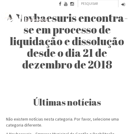
Formulário
Passar
para
Pesquisar
de
A Novbaesuris encontra-
o
conteúdo
pesquisa
NOVBAESURIS
se em processo de
principal
liquidação e dissolução
desde o dia 21 de
dezembro de 2018
Últimas notícias
Não existem notícias nesta categoria. Por favor, selecione uma
categoria diferente.